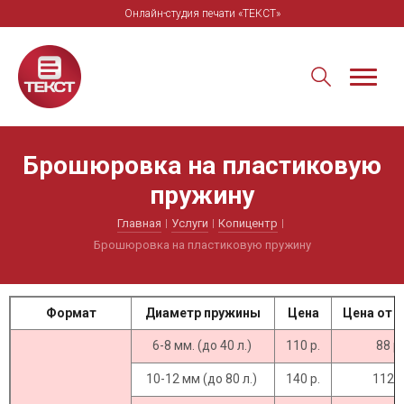
Онлайн-студия печати «ТЕКСТ»
Брошюровка на пластиковую
пружину
Главная
Услуги
Копицентр
Брошюровка на пластиковую пружину
Формат
Диаметр пружины
Цена
Цена от 1
6-8 мм. (до 40 л.)
110 р.
88 р.
10-12 мм (до 80 л.)
140 р.
112 р